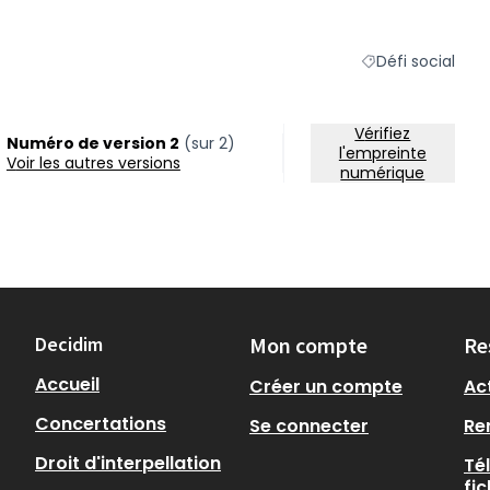
Défi social
Filtrer les résulta
Vérifiez
Numéro de version 2
(sur 2)
l'empreinte
voir les autres versions
numérique
Decidim
Mon compte
Re
Accueil
Créer un compte
Act
Concertations
Se connecter
Re
Droit d'interpellation
Té
fi