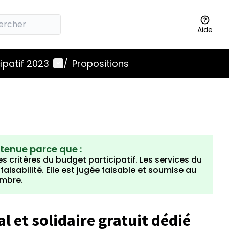
Aide
Menu utilisateur
ipatif 2023
/
Propositions
etenue parce que :
s critères du budget participatif. Les services du
isabilité. Elle est jugée faisable et soumise au
embre.
l et solidaire gratuit dédié