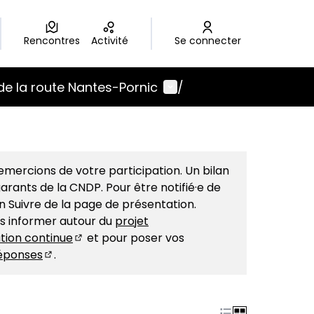
Rencontres
Activité
Se connecter
Menu utilisateur
de la route Nantes-Pornic
/
mercions de votre participation. Un bilan
arants de la CNDP. Pour être notifié·e de
on Suivre de la page de présentation.
us informer autour du
projet
tion continue
et pour poser vos
(S'ouvre dans un nouvel onglet)
éponses
.
(S'ouvre dans un nouvel onglet)