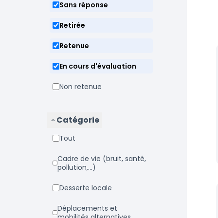
Sans réponse
Retirée
Retenue
En cours d'évaluation
Non retenue
Catégorie
Tout
Cadre de vie (bruit, santé,
pollution,...)
Desserte locale
Déplacements et
mobilités alternatives