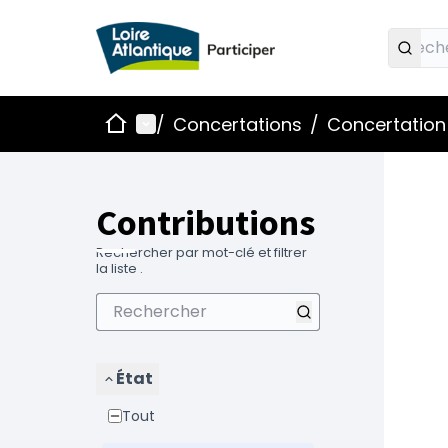
Accueil
Menu principal
/
Concertations
/
Concertation 
Contributions
Rechercher par mot-clé et filtrer
la liste .
État
Tout