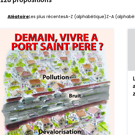
Aléatoire
Les plus récentes
A-Z (alphabétique)
Z-A (alphabét