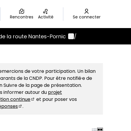
Rencontres
Activité
Se connecter
Menu utilisateur
de la route Nantes-Pornic
/
mercions de votre participation. Un bilan
arants de la CNDP. Pour être notifié·e de
on Suivre de la page de présentation.
us informer autour du
projet
tion continue
et pour poser vos
(S'ouvre dans un nouvel onglet)
éponses
.
(S'ouvre dans un nouvel onglet)