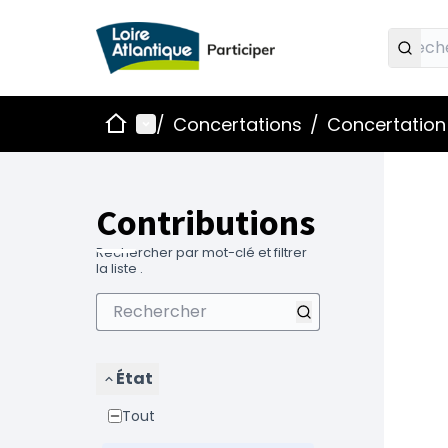
Accueil
Menu principal
/
Concertations
/
Concertation 
Contributions
Rechercher par mot-clé et filtrer
la liste .
État
Tout