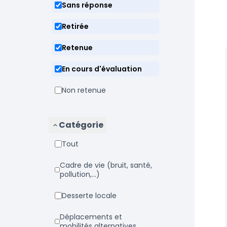
Sans réponse
Retirée
Retenue
En cours d'évaluation
Non retenue
Catégorie
Tout
Cadre de vie (bruit, santé,
pollution,...)
Desserte locale
Déplacements et
mobilités alternatives