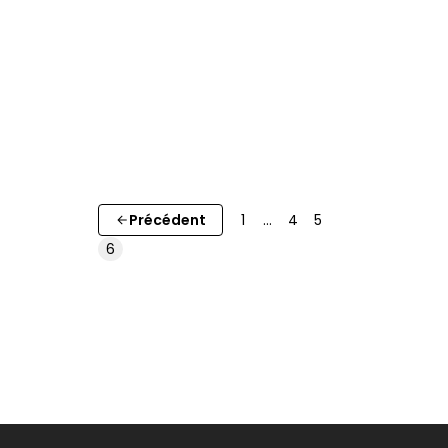
Précédent
1
…
4
5
6