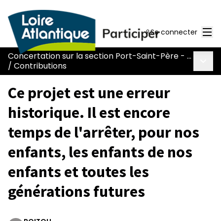
Men
Se connecter
Concertation sur la section Port-Saint-Père - Le Pont Béranger de la route Nantes-Pornic
Menu 
/
Contributions
Ce projet est une erreur
historique. Il est encore
temps de l'arrêter, pour nos
enfants, les enfants de nos
enfants et toutes les
générations futures