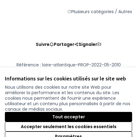
Plusieurs catégories / Autres
Filtrer les résultats de la catégor
Suivre
Partager
Signaler
Référence : loire-atlantique-PROP-2022-05-2010
Numéro de version 1
(sur 1)
voir les autres versions
Vérifiez l'empreinte numérique
Informations sur les cookies utilisés sur le site web
Nous utilisons des cookies sur notre site Web pour
améliorer la performance et les contenus du site. Les
Conditions d'utilisation
cookies nous permettent de fournir une expérience
Paramètres des cookies
utilisateur et un contenu plus personnalisés à partir de nos
participer.loire-atlantique.fr sur Facebook
participer.loire-atlantique.fr sur Instagram
participer.loire-atlantique.fr sur YouTube
canaux de médias sociaux.
(Nouvelle fenêtre)
(Nouvelle fenêtre)
(Nouvelle fenêtre)
Tout accepter
Accepter seulement les cookies essentiels
Licence C
(Nouvelle 
Paramètres