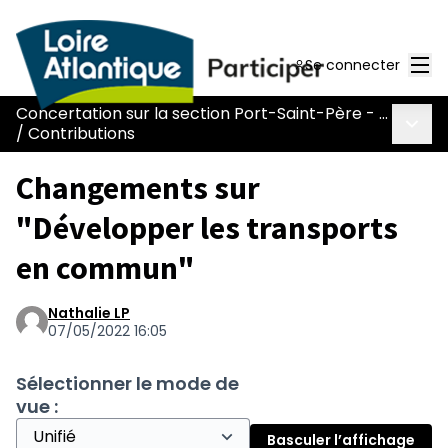
Men
Se connecter
Concertation sur la section Port-Saint-Père - Le Pont Béranger de la route Nantes-Pornic
Menu 
/
Contributions
Changements sur
"Développer les transports
en commun"
Nathalie LP
07/05/2022 16:05
Sélectionner le mode de
vue :
Basculer l’affichage