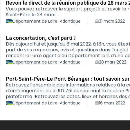
Revoir le direct de la réunion publique du 28 mars
Vous pouvez retrouver le support projeté et revoir la r
Saint-Père le 28 mars :
Département de Loire-Atlantique
31 mars 2022
La concertation, c’est parti !
Dès aujourd’hui et jusqu’au 8 mai 2022, à 18h, vous êtes 
part de vos remarques, avis et questions dans l’onglet 
rencontrer un.e agent.e du Département lors d’une p
maintenant.Et ce soir, lundi 28 mars, rendez-vous à 19h,
Département de Loire-Atlantique
28 mars 2022
Port-Saint-Père pour la réunion publique relative au 
Saint-Père/Le Pont …
Port-Saint-Père-Le Pont Béranger : tout savoir sur
Retrouvez l’ensemble des informations relatives à la 
d’aménagement de la RD 751 concernant la section Po
plateforme !Retrouvez les dates, lieux et horaires des
inscrivez-vous dès maintenant aux permanences et ate
Département de Loire-Atlantique
16 mars 2022
pourrez poser vos questions et contribuer en ligne à pa