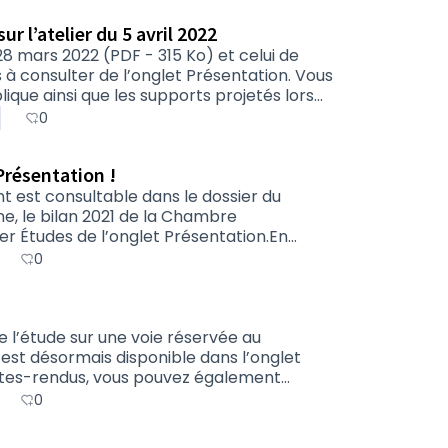
r l’atelier du 5 avril 2022
8 mars 2022 (PDF - 315 Ko) et celui de
 à consulter de l’onglet Présentation. Vous
lique ainsi que les supports projetés lors
elier (PDF - 7,05 Mo).
0
résentation !
ment est consultable dans le dossier du
e, le bilan 2021 de la Chambre
ier Études de l’onglet Présentation.En
pport projeté lors de l’atelier
0
: Comment concilier compensation
 l’étude sur une voie réservée au
st désormais disponible dans l’onglet
ptes-rendus, vous pouvez également
e du 28 mars 2022 (PDF - 4,53 Mo), ainsi
0
 - 7,05 Mo) qui portait les conditions de