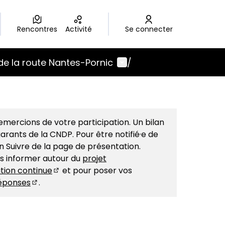
Rencontres
Activité
Se connecter
Menu utilisateur
de la route Nantes-Pornic
/
mercions de votre participation. Un bilan
arants de la CNDP. Pour être notifié·e de
on Suivre de la page de présentation.
us informer autour du
projet
tion continue
et pour poser vos
(S'ouvre dans un nouvel onglet)
éponses
.
(S'ouvre dans un nouvel onglet)