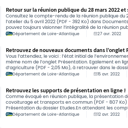
(pdf - 1,73 Mo), ains…
Retour sur la réunion publique du 28 mars 2022 et su
Consultez le compte-rendu de la réunion publique du 2
l’atelier du 5 avril 2022 (PDF - 392 Ko) dans Documents
pouvez toujours visionner l’intégralité de la réunion pub
de cette réunion publique (PDF - 6,86 Mo) et de cet at
Département de Loire-Atlantique
27 avr. 2022
Retrouvez de nouveaux documents dans l’onglet P
Vous l’attendiez, le voici : l’état initial de l’environne
même nom de l’onglet Présentation. Egalement en lign
d’agriculture (PDF - 2,05 Mo), à retrouver dans le doss
attendant le compte-rendu, vous pouvez retrouver le su
Département de Loire-Atlantique
15 avr. 2022
participatif du 12 avril 2022 (PDF - 4,56 Mo) intitulé 
écologique et préservation des espaces agricoles ?E…
Retrouvez les supports de présentation en ligne !
Comme évoqué en réunion publique, la présentation de
covoiturage et transports en commun (PDF - 807 Ko) e
Présentation du dossier Etudes.En attendant les com
retrouver le support projeté lors de la réunion publiqu
Département de Loire-Atlantique
12 avr. 2022
que celui de la présentation de l’atelier du 5 avril (PDF
circulation et desserte locales.