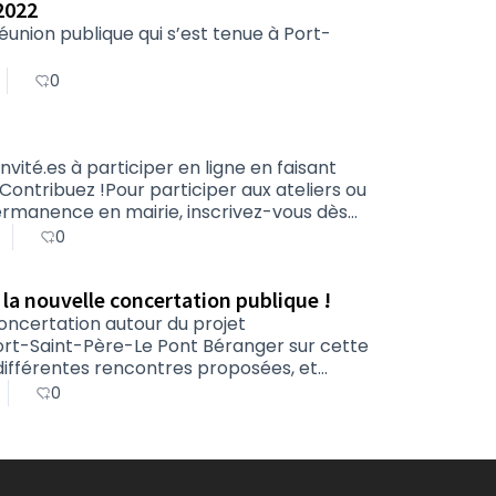
 2022
éunion publique qui s’est tenue à Port-
0
invité.es à participer en ligne en faisant
Contribuez !Pour participer aux ateliers ou
ermanence en mairie, inscrivez-vous dès
 salle de la Colombe, 27 rue de Pornic, à
0
projet d’aménagement de la section Port-
 la nouvelle concertation publique !
concertation autour du projet
rt-Saint-Père-Le Pont Béranger sur cette
 différentes rencontres proposées, et
liers dans l'onglet Rencontres.Vous
0
rtir du 28 mars et jusqu’au 8 mai 2022.