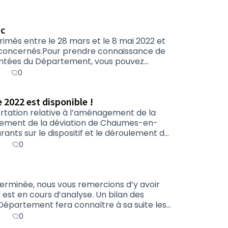
ic
imés entre le 28 mars et le 8 mai 2022 et
s concernés.Pour prendre connaissance de
mentées du Département, vous pouvez
élargi du 4 juillet (PDF-2,65Mo), le bilan
0
étaillé (PDF-1,72Mo), la délibération du 23
 2022 est disponible !
ertation relative à l’aménagement de la
lement de la déviation de Chaumes-en-
2022 ; Leur demande de précisions au
0
ronnement et certains aménagements ;
erminée, nous vous remercions d’y avoir
 est en cours d’analyse. Un bilan des
Département fera connaître à sa suite les
e les décisions prises.Dans cette attente,
0
 5 avril (pdf - 392 Ko) et celui du 12 avril