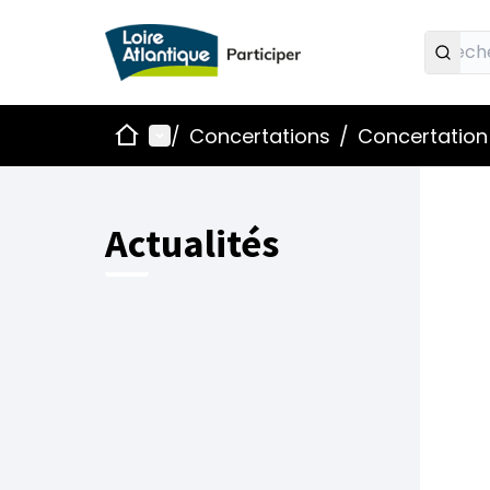
Accueil
Menu principal
/
Concertations
/
Concertation 
Actualités