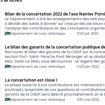
Bilan de la concertation 2022 de l’axe Nantes Porn
Le Département a tiré les enseignements des avis expr
a décidé des suites à donner sur chacun des secteur
l’analyse des contributions et des conclusions argu
consulter : le diaporama projeté lors du comité de suivi 
Département de Loire-Atlantique
20 juil. 2022
synthétique de la concertation (PDF-3,67Mo), le bilan d
juin (PDF-53ko). Le Département …
Le bilan des garants de la concertation publique de
Retrouvez le bilan des garants de la CNDP sur la conc
section Port-Saint-Père/Le Pont Béranger et au doub
Retz. Dans ce bilan, vous découvrirez : Le regard des garants sur le dispositif et le déroulement de
la concertation conduite entre le 28 mars et le 8 mai 
Département de Loire-Atlantique
23 juin 2022
Département de Loire-Atlantique en lien avec l’envi
Leurs recommandations au Département de L…
La concertation est close !
La phase ouverte à vos contributions est maintenant t
participé.L’ensemble de vos questions et contributions
garants de la CNDP sera délivré prochainement, et le 
enseignements qu’il tire de cette concertation ainsi qu
Département de Loire-Atlantique
10 mai 2022
vous pouvez retrouver les comptes-rendus de l’atelier du