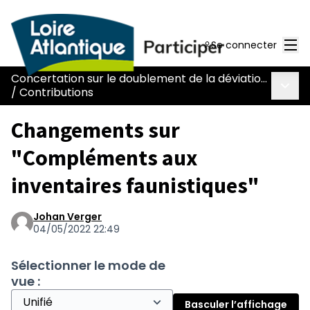
Men
Se connecter
Concertation sur le doublement de la déviation de Chaumes-en-Retz - route Nantes-Pornic
Menu 
/
Contributions
Changements sur
"Compléments aux
inventaires faunistiques"
Johan Verger
04/05/2022 22:49
Sélectionner le mode de
vue :
Basculer l’affichage