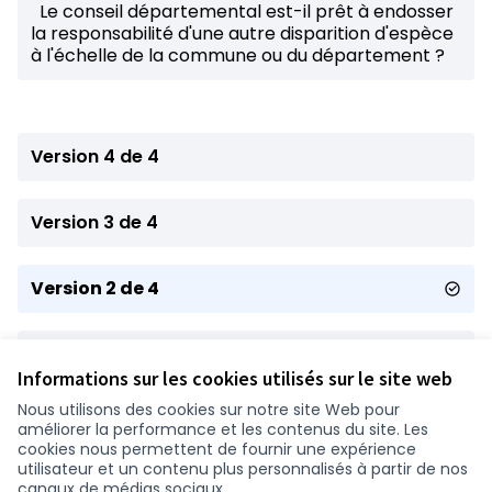
Le conseil départemental est-il prêt à endosser
la responsabilité d'une autre disparition d'espèce
à l'échelle de la commune ou du département ?
Version 4 de 4
Version 3 de 4
Version 2 de 4
Version 1 de 4
Informations sur les cookies utilisés sur le site web
Nous utilisons des cookies sur notre site Web pour
améliorer la performance et les contenus du site. Les
Conditions d'utilisation
cookies nous permettent de fournir une expérience
Paramètres des cookies
utilisateur et un contenu plus personnalisés à partir de nos
participer.loire-atlantique.fr sur Facebook
participer.loire-atlantique.fr sur Instagram
participer.loire-atlantique.fr sur YouTube
canaux de médias sociaux.