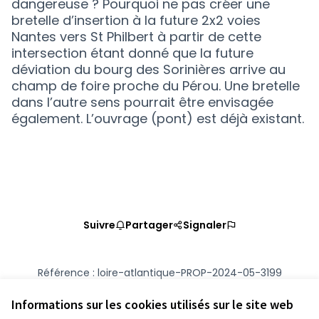
dangereuse ? Pourquoi ne pas créer une
bretelle d’insertion à la future 2x2 voies
Nantes vers St Philbert à partir de cette
intersection étant donné que la future
déviation du bourg des Sorinières arrive au
champ de foire proche du Pérou. Une bretelle
dans l’autre sens pourrait être envisagée
également. L’ouvrage (pont) est déjà existant.
Suivre
Partager
Signaler
Référence : loire-atlantique-PROP-2024-05-3199
Numéro de version 2
(sur 2)
voir les autres versions
Vérifiez l'empreinte numérique
Informations sur les cookies utilisés sur le site web