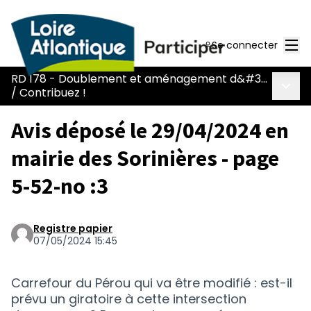
Men
Se connecter
RD 178 - Doublement et aménagement d&#39;une voie réservée
Menu 
/
Contribuez !
Avis déposé le 29/04/2024 en
mairie des Sorinières - page
5-52-no :3
Registre papier
07/05/2024 15:45
Carrefour du Pérou qui va être modifié : est-il
prévu un giratoire à cette intersection