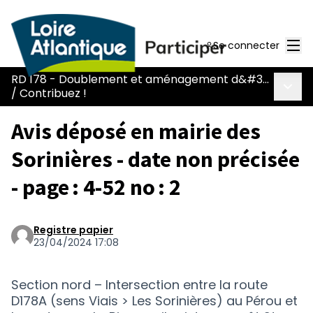
Men
Se connecter
RD 178 - Doublement et aménagement d&#39;une voie réservée
Menu 
/
Contribuez !
Avis déposé en mairie des
Sorinières - date non précisée
- page : 4-52 no : 2
Registre papier
23/04/2024 17:08
Section nord – Intersection entre la route
D178A (sens Viais > Les Sorinières) au Pérou et