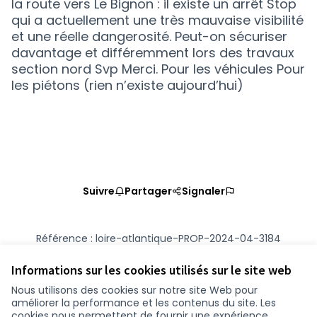
la route vers Le Bignon : il existe un arrêt Stop
qui a actuellement une très mauvaise visibilité
et une réelle dangerosité. Peut-on sécuriser
davantage et différemment lors des travaux
section nord Svp Merci. Pour les véhicules Pour
les piétons (rien n’existe aujourd’hui)
Suivre
Partager
Signaler
Référence : loire-atlantique-PROP-2024-04-3184
Numéro de version 2
(sur 2)
voir les autres versions
Vérifiez l'empreinte numérique
Informations sur les cookies utilisés sur le site web
Nous utilisons des cookies sur notre site Web pour
améliorer la performance et les contenus du site. Les
Conditions d'utilisation
cookies nous permettent de fournir une expérience