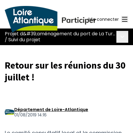
Men
Se connecter
Projet d&#39;aménagement du port de La Turballe
Menu 
/
Suivi du projet
Retour sur les réunions du 30
juillet !
Département de Loire-Atlantique
01/08/2019 14:16
Le comité consultatif local et la commission