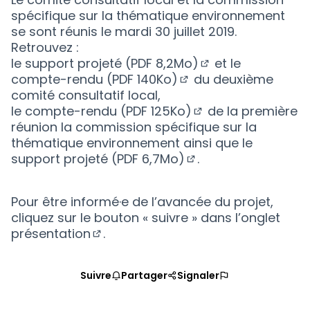
spécifique sur la thématique environnement
se sont réunis le mardi 30 juillet 2019.
Retrouvez :
le
support projeté (PDF 8,2Mo)
et le
(S'ouvre dans un 
compte-rendu (PDF 140Ko)
du deuxième
(S'ouvre dans un nou
comité consultatif local,
le
compte-rendu (PDF 125Ko)
de la première
(S'ouvre dans un n
réunion la commission spécifique sur la
thématique environnement ainsi que le
support projeté (PDF 6,7Mo)
.
(S'ouvre dans un no
Pour être informé·e de l’avancée du projet,
cliquez sur le bouton « suivre » dans
l’onglet
présentation
.
(S'ouvre dans un nouvel onglet)
Suivre
Partager
Signaler