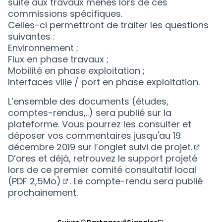
suite aux travaux menés lors de ces
commissions spécifiques.
Celles-ci permettront de traiter les questions
suivantes :
Environnement ;
Flux en phase travaux ;
Mobilité en phase exploitation ;
Interfaces ville / port en phase exploitation.
L’ensemble des documents (études,
comptes-rendus,..) sera publié sur la
plateforme. Vous pourrez les consulter et
déposer vos commentaires jusqu'au 19
décembre 2019 sur
l’onglet suivi de projet.
(S'ouv
D’ores et déjà, retrouvez
le support projeté
lors de ce premier comité consultatif local
(PDF 2,5Mo)
. Le compte-rendu sera publié
(S'ouvre dans un nouvel onglet)
prochainement.