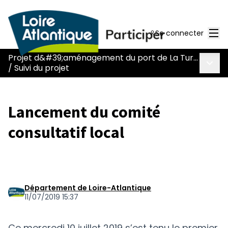
Men
Se connecter
Projet d&#39;aménagement du port de La Turballe
Menu 
/
Suivi du projet
Lancement du comité
consultatif local
Département de Loire-Atlantique
11/07/2019 15:37
Ce mercredi 10 juillet 2019 s’est tenu le premier