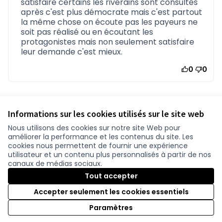
satisfaire certains les riverains sont consultés
après c'est plus démocrate mais c'est partout
la même chose on écoute pas les payeurs ne
soit pas réalisé ou en écoutant les
protagonistes mais non seulement satisfaire
leur demande c'est mieux.
0
0
Informations sur les cookies utilisés sur le site web
Nous utilisons des cookies sur notre site Web pour
améliorer la performance et les contenus du site. Les
Conditions d'utilisation
cookies nous permettent de fournir une expérience
Paramètres des cookies
utilisateur et un contenu plus personnalisés à partir de nos
participer.loire-atlantique.fr sur Facebook
participer.loire-atlantique.fr sur Instagram
participer.loire-atlantique.fr sur YouTube
canaux de médias sociaux.
(Lien externe)
(Lien externe)
(Lien externe)
Tout accepter
Accepter seulement les cookies essentiels
Licence C
(Lien exter
Paramètres
(Lien externe)
Site réalisé grâce au
logiciel libre Decidim
.
(Lien externe)