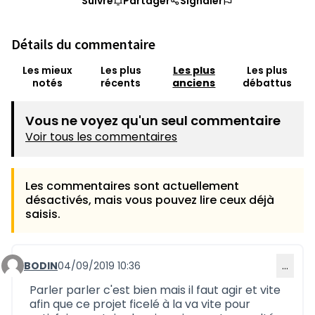
Suivre
Partager
Signaler
Détails du commentaire
Les mieux
Les plus
Les plus
Les plus
notés
récents
anciens
débattus
Vous ne voyez qu'un seul commentaire
Voir tous les commentaires
Les commentaires sont actuellement
désactivés, mais vous pouvez lire ceux déjà
saisis.
BODIN
04/09/2019 10:36
…
Commentaire 698 (réponse au commentaire 687)
Parler parler c'est bien mais il faut agir et vite
afin que ce projet ficelé à la va vite pour