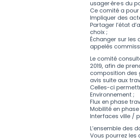
usager·ère·s du por
Ce comité a pour 
Impliquer des acte
Partager l’état d
choix ;
Échanger sur les 
appelés commissi
Le comité consulta
2019, afin de pre
composition des 
avis suite aux tr
Celles-ci permettr
Environnement ;
Flux en phase trav
Mobilité en phase 
Interfaces ville / 
L’ensemble des do
Vous pourrez les