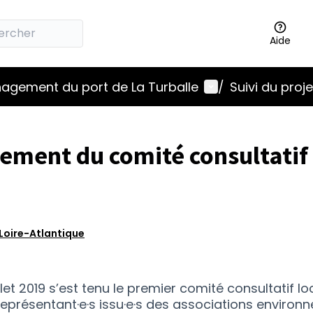
Aide
Menu utilisateur
nagement du port de La Turballe
/
Suivi du proje
ement du comité consultatif 
Loire-Atlantique
llet 2019 s’est tenu le premier comité consultatif l
représentant·e·s issu·e·s des associations environ