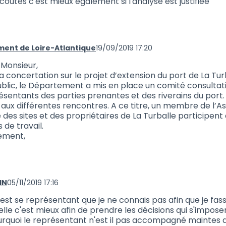
écoutés c'est mieux également si l'analyse est justifiée
ent de Loire-Atlantique
19/09/2019 17:20
 701 (réponse au commentaire 699)
 Monsieur,
la concertation sur le projet d’extension du port de La Tur
ublic, le Département a mis en place un comité consultatif
sentants des parties prenantes et des riverains du port. 
 aux différentes rencontres. A ce titre, un membre de l’A
des sites et des propriétaires de La Turballe participent 
 de travail.
ement,
IN
05/11/2019 17:16
aire 722 (réponse au commentaire 701)
 est se représentant que je ne connais pas afin que je fass
elle c'est mieux afin de prendre les décisions qui s'impose
rquoi le représentant n'est il pas accompagné maintes q