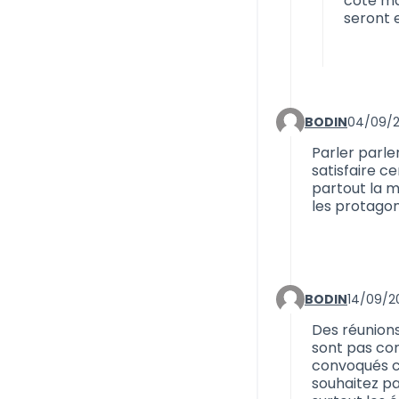
cote ma
seront e
BODIN
04/09/2
Commentaire 698
Parler parler
satisfaire c
partout la m
les protagon
BODIN
14/09/20
Commentaire 699
Des réunions
sont pas con
convoqués c
souhaitez pa