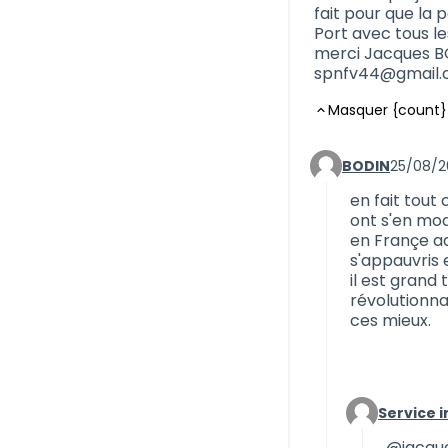
fait pour que la 
Port avec tous le
merci Jacques B
spnfv44@gmail
Masquer {count}
BODIN
25/08/20
Commentaire 689
en fait tout
ont s'en mo
en Françe ad
s'appauvris 
il est grand
révolutionna
ces mieux.
Service 
Commentaire
@jacqu