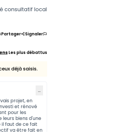
é consultatif local
Partager
Signaler
iens
Les plus débattus
eux déjà saisis.
…
vais projet, en
investi et rénové
ant pour les
e leurs biens d'une
l faut de ce fait
ctif va être fait en