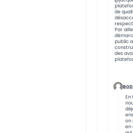
platefo
de quali
désacco
respect
Par aill
démarch
public a
construi
des avan
platefo
BOD
Comment
En 
nou
déj
ens
on 
en 
qui