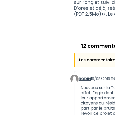
sur
l’onglet suivi d
D’ores et déjà, re
(PDF 2,5Mo)
. L
(S'ou
12 commenta
Les commentaires
BODIN
19/08/2019 11
Commentaire 687
Nouveau sur la Tu
effet, Engie dont
leur appartement
citoyens qui rési
part par le bruit
revoir ce projet 