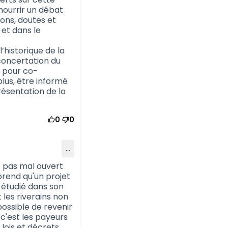
nourrir un débat
ions, doutes et
et dans le
l’historique de la
concertation du
e pour co-
plus, être informé
résentation de la
0
0
…
s pas mal ouvert
prend qu'un projet
e étudié dans son
les riverains non
ossible de revenir
 c'est les payeurs
 lois et décrets