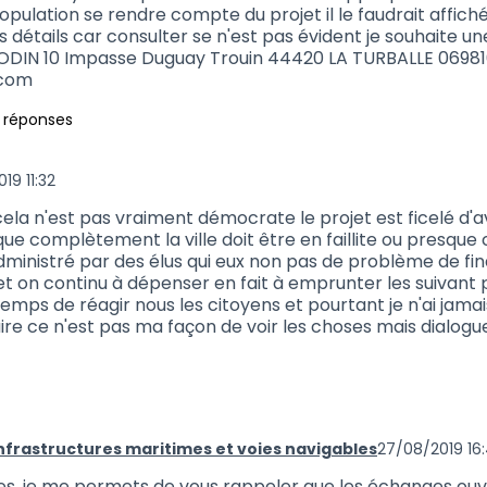
population se rendre compte du projet il le faudrait affich
s détails car consulter se n'est pas évident je souhaite u
ODIN 10 Impasse Duguay Trouin 44420 LA TURBALLE 0698
.com
 réponses
19 11:32
 (réponse au commentaire 687)
 cela n'est pas vraiment démocrate le projet est ficelé d'
que complètement la ville doit être en faillite ou pres
ministré par des élus qui eux non pas de problème de fi
et on continu à dépenser en fait à emprunter les suivant 
 temps de réagir nous les citoyens et pourtant je n'ai jama
ire ce n'est pas ma façon de voir les choses mais dialogu
infrastructures maritimes et voies navigables
27/08/2019 16
 694 (réponse au commentaire 689)
es
, je me permets de vous rappeler que les échanges ouv