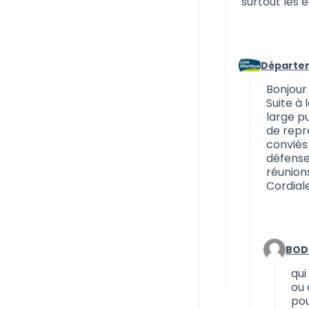
surtout les 
Départem
Commentaire
Bonjour
Suite à 
large p
de repré
conviés
défense 
réunions
Cordial
BOD
Comment
qui
ou 
pou