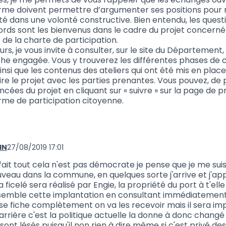
rme doivent permettre d’argumenter ses positions pour 
té dans une volonté constructive. Bien entendu, les quest
rds sont les bienvenus dans le cadre du projet concerné 
 de la charte de participation.
eurs, je vous invite à consulter, sur le site du Département, 
e engagée. Vous y trouverez les différentes phases de 
insi que les contenus des ateliers qui ont été mis en plac
re le projet avec les parties prenantes. Vous pouvez, de 
cées du projet en cliquant sur « suivre » sur la page de p
rme de participation citoyenne.
IN
27/08/2019 17:01
aire 696 (réponse au commentaire 694)
fait tout cela n'est pas démocrate je pense que je me sui
veau dans la commune, en quelques sorte j'arrive et j'ap
a ficelé sera réalisé par Engie, la propriété du port à t'ell
emble cette implantation en consultant immédiatement 
se fiche complètement on va les recevoir mais il sera imp
arrière c'est la politique actuelle la donne à donc changé
 sont lésés puisqu'il non rien à dire même si c'est privé des