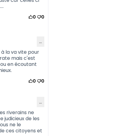
ste car celles ci
..
0
0
…
 à la va vite pour
crate mais c'est
 ou en écoutant
ieux.
0
0
…
s riverains ne
e judicieux de les
ous ne le
de ces citoyens et