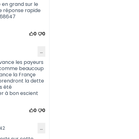
é en grand sur le
ne réponse rapide
168647
0
0
…
avance les payeurs
que comme beaucoup
nance la Françe
prendront la dette
is été
er à bon escient
0
0
:42
…
erts sur cette