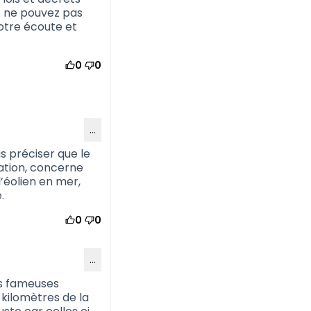
s ne pouvez pas
votre écoute et
0
0
…
s préciser que le
pation, concerne
’éolien en mer,
.
0
0
…
es fameuses
 kilomètres de la