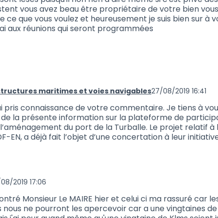
stent vous avez beau être propriétaire de votre bien vou
re ce que vous voulez et heureusement je suis bien sur à 
ai aux réunions qui seront programmées
structures maritimes et voies navigables
27/08/2019 16:41
 (réponse au commentaire 687)
j’ai pris connaissance de votre commentaire. Je tiens à vou
t de la présente information sur la plateforme de partici
’aménagement du port de la Turballe. Le projet relatif à l
-EN, a déjà fait l’objet d’une concertation à leur initiative
08/2019 17:06
 697 (réponse au commentaire 693)
contré Monsieur Le MAIRE hier et celui ci ma rassuré car l
s nous ne pourront les apercevoir car a une vingtaines de