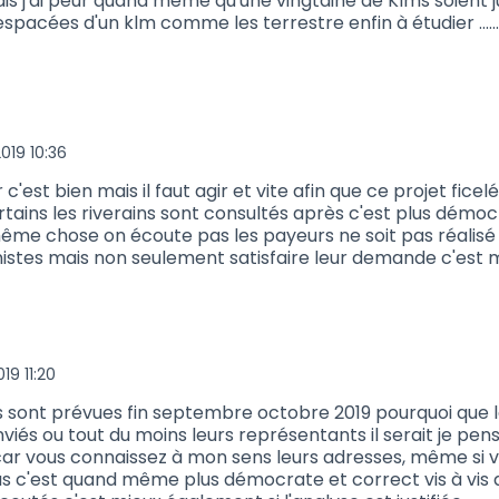
is j'ai peur quand même qu'une vingtaine de Klms soient ju
spacées d'un klm comme les terrestre enfin à étudier ........
019 10:36
 (réponse au commentaire 687)
 c'est bien mais il faut agir et vite afin que ce projet ficelé
ertains les riverains sont consultés après c'est plus démo
ême chose on écoute pas les payeurs ne soit pas réalisé
istes mais non seulement satisfaire leur demande c'est m
19 11:20
 (réponse au commentaire 687)
 sont prévues fin septembre octobre 2019 pourquoi que le
viés ou tout du moins leurs représentants il serait je pens
ar vous connaissez à mon sens leurs adresses, même si v
s c'est quand même plus démocrate et correct vis à vis 