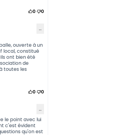
0
0
…
balle, ouverte à un
 local, constitué
Ils ont bien été
ssociation de
à toutes les
0
0
…
e le point avec lui
nt c'est évident
uestions qu'on est