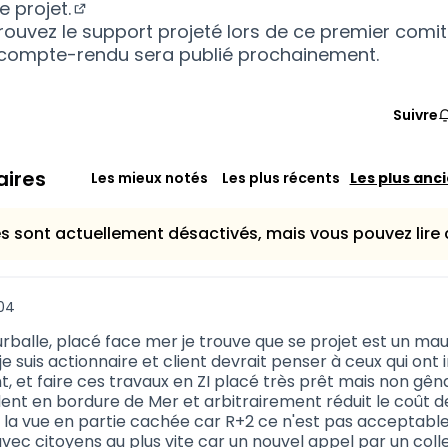
e projet.
(S'ouvre dans un nouvel onglet)
trouvez
le support projeté lors de ce premier comit
e compte-rendu sera publié prochainement.
vre dans un nouvel onglet)
Suivre
ires
Les mieux notés
Les plus récents
Les plus anc
 sont actuellement désactivés, mais vous pouvez lire c
:04
rballe, placé face mer je trouve que se projet est un mau
 je suis actionnaire et client devrait penser à ceux qui ont 
, et faire ces travaux en ZI placé très prêt mais non gên
dent en bordure de Mer et arbitrairement réduit le coût d
s la vue en partie cachée car R+2 ce n'est pas acceptable i
avec citoyens au plus vite car un nouvel appel par un colle