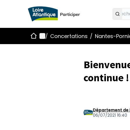
Accueil
Menu principal
/
Concertations
/
Nantes-Pornic
Bienvenue 
continue !
Département de 
06/07/2021 16:40