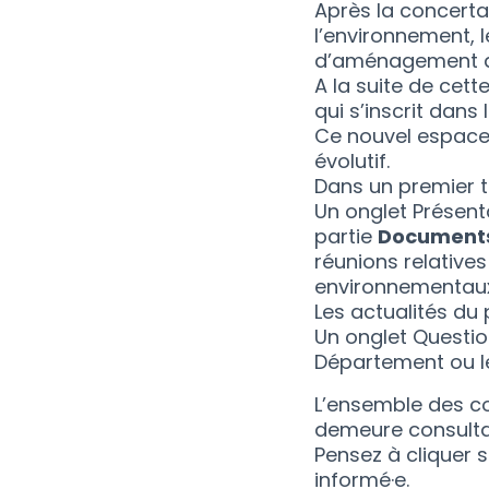
Après la concerta
l’environnement, 
d’aménagement de
A la suite de cet
qui s’inscrit dans
Ce nouvel espace 
évolutif.
Dans un premier t
Un onglet Présent
partie
Documents
réunions relative
environnementau
Les actualités du 
Un onglet Questi
Département ou l
L’ensemble des co
demeure consulta
Pensez à cliquer 
informé·e.