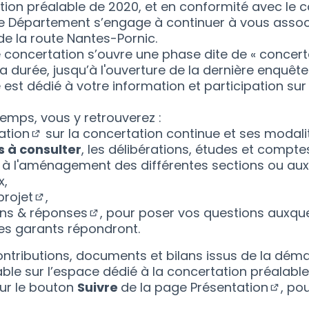
tion préalable de 2020, et en conformité avec le 
le Département s’engage à continuer à vous assoc
 la route Nantes-Pornic.
te concertation s’ouvre une phase dite de « concert
 la durée, jusqu’à l'ouverture de la dernière enquête
est dédié à votre information et participation su
emps, vous y retrouverez :
ation
sur la concertation continue et ses modali
(S'ouvre dans un nouvel onglet)
 à consulter
, les délibérations, études et compt
s à l'aménagement des différentes sections ou aux
x,
projet
,
(S'ouvre dans un nouvel onglet)
ons & réponses
, pour poser vos questions auxque
(S'ouvre dans un nouvel onglet)
es garants répondront.
ntributions, documents et bilans issus de la dém
ble sur
l’espace dédié à la concertation préalable
sur le bouton
Suivre
de la
page Présentation
, po
(S'ouv