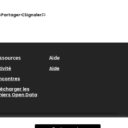
Partager
Signaler
ssources
Aide
ivité
Aide
ncontres
lécharger les
chiers Open Data
participer.loire-atlantique.
participer.loire-atlanti
participer.loire-at