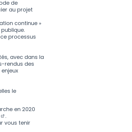
code de
ier au projet
ation continue »
 publique.
r ce processus
tés, avec dans la
es-rendus des
 enjeux
lles le
arche en 2020
.
(S'ouvre dans un nouvel onglet)
ur vous tenir
re dans un nouvel onglet)