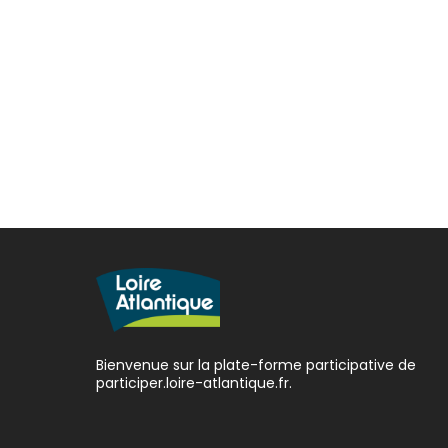
Bienvenue sur la plate-forme participative de
participer.loire-atlantique.fr.