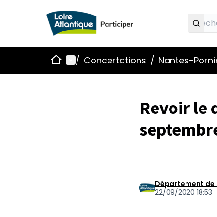
Accueil
Menu principal
/
Concertations
/
Nantes-Pornic
Revoir le 
septembr
Département de 
22/09/2020 18:53