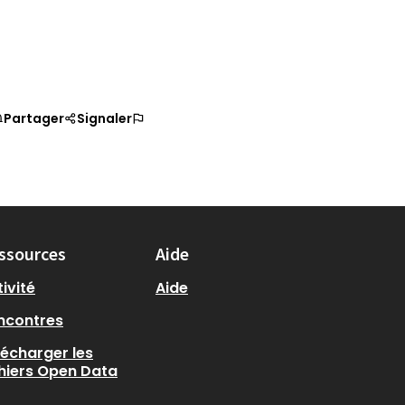
Partager
Signaler
ssources
Aide
ivité
Aide
ncontres
lécharger les
chiers Open Data