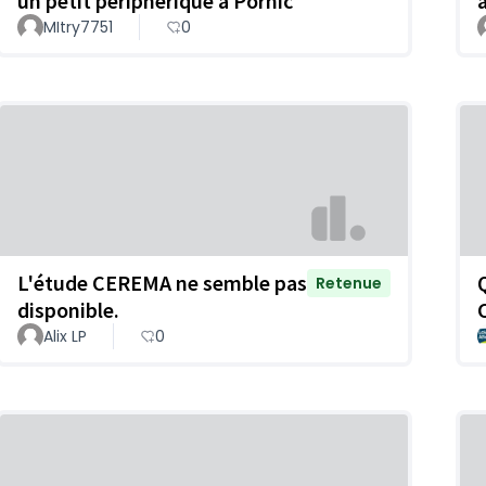
un petit périphérique à Pornic
MItry7751
0
L'étude CEREMA ne semble pas
Retenue
disponible.
Alix LP
0