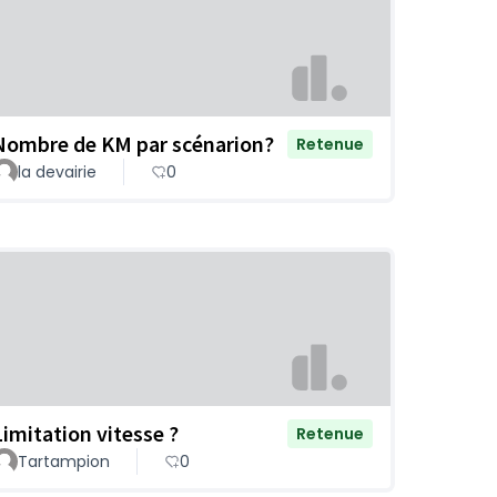
Nombre de KM par scénarion?
Retenue
la devairie
0
Limitation vitesse ?
Retenue
Tartampion
0