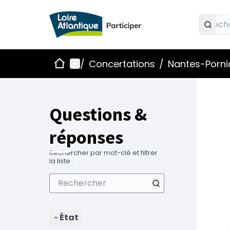
Accueil
Menu principal
/
Concertations
/
Nantes-Pornic
Questions &
réponses
Rechercher par mot-clé et filtrer
la liste .
État