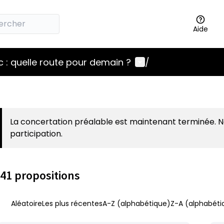
Aide
Menu utilisateur
 : quelle route pour demain ?
/
La concertation préalable est maintenant terminée. 
participation.
41 propositions
Aléatoire
Les plus récentes
A-Z (alphabétique)
Z-A (alphabéti