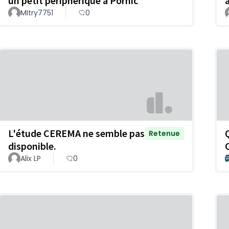
un petit périphérique à Pornic
MItry7751
0
L'étude CEREMA ne semble pas
Retenue
disponible.
Alix LP
0