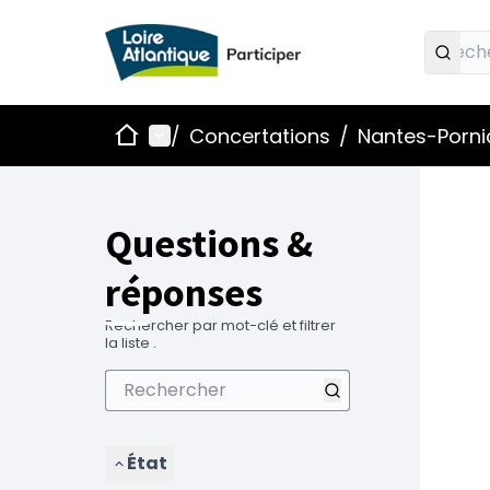
Accueil
Menu principal
/
Concertations
/
Nantes-Pornic
Questions &
réponses
Rechercher par mot-clé et filtrer
la liste .
État