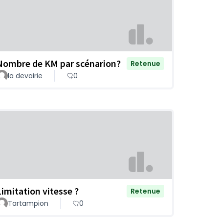
Nombre de KM par scénarion?
Retenue
la devairie
0
Limitation vitesse ?
Retenue
Tartampion
0