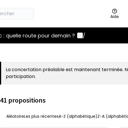
Aide
Menu utilisateur
 : quelle route pour demain ?
/
La concertation préalable est maintenant terminée. 
participation.
41 propositions
Aléatoire
Les plus récentes
A-Z (alphabétique)
Z-A (alphabéti