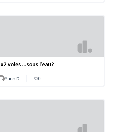
x2 voies ...sous l’eau?
Yann D
0