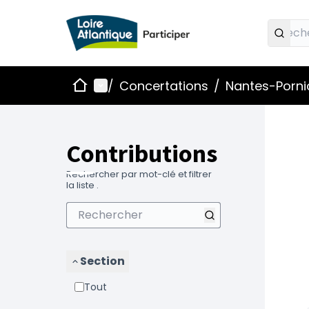
Accueil
Menu principal
/
Concertations
/
Nantes-Pornic
Contributions
Rechercher par mot-clé et filtrer
la liste .
Section
Tout