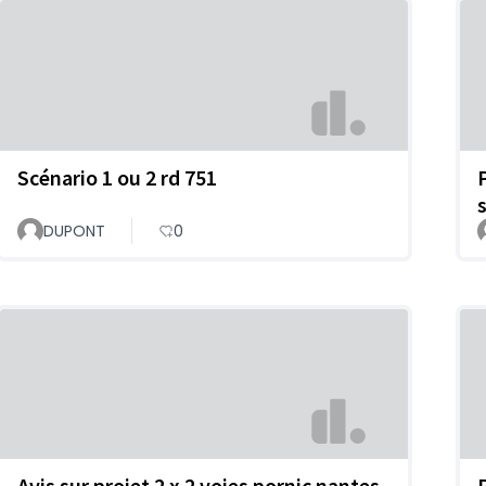
Scénario 1 ou 2 rd 751
DUPONT
0
Avis sur projet 2 x 2 voies pornic nantes