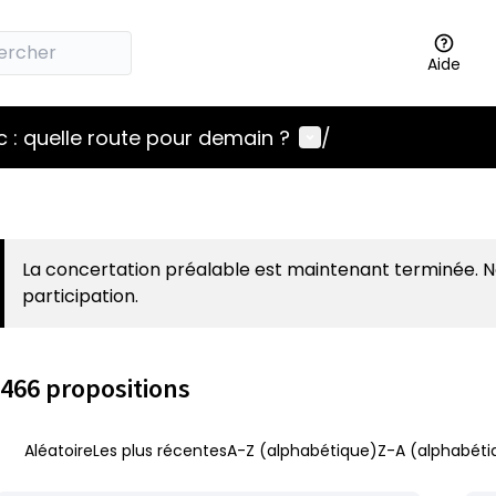
Aide
Menu utilisateur
 : quelle route pour demain ?
/
La concertation préalable est maintenant terminée. 
participation.
466 propositions
Aléatoire
Les plus récentes
A-Z (alphabétique)
Z-A (alphabéti