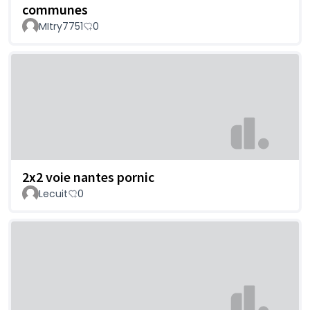
communes
MItry7751
0
2x2 voie nantes pornic
Lecuit
0