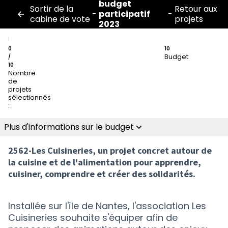
budget
Sortir de la
Retour aux
-
participatif
-
cabine de vote
projets
2023
0
10
Budget
/
10
Nombre
de
projets
sélectionnés
:
Plus d'informations sur le budget
2562-Les Cuisineries, un projet concret autour de
la cuisine et de l'alimentation pour apprendre,
cuisiner, comprendre et créer des solidarités.
Installée sur l'île de Nantes, l'association Les
Cuisineries souhaite s'équiper afin de