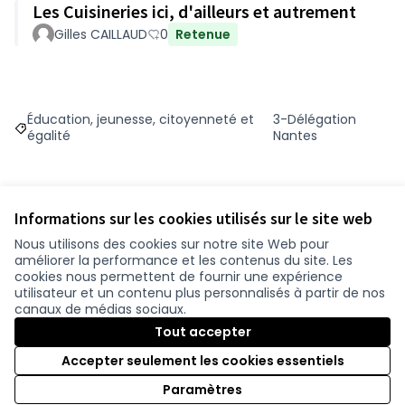
Les Cuisineries ici, d'ailleurs et autrement
Gilles CAILLAUD
0
Retenue
Éducation, jeunesse, citoyenneté et
3-Délégation
Filtrer les résultats du défi principal : Éducation, jeunesse, c
Filtrer les résultats 
égalité
Nantes
Informations sur les cookies utilisés sur le site web
Budget
Nous utilisons des cookies sur notre site Web pour
améliorer la performance et les contenus du site. Les
50 000 €
cookies nous permettent de fournir une expérience
utilisateur et un contenu plus personnalisés à partir de nos
canaux de médias sociaux.
Tout accepter
Suivre
Partager
Accepter seulement les cookies essentiels
Paramètres
Référence : -PROJ-2023-09-424