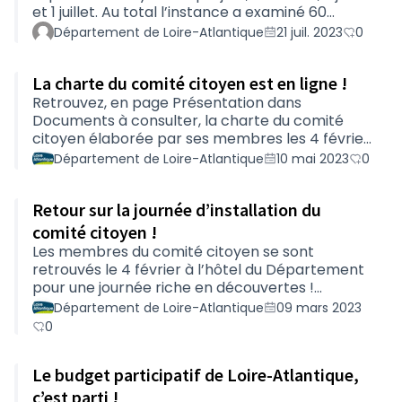
et 1 juillet. Au total l’instance a examiné 60
projets pour lesquels elle a validé ou non la
Département de Loire-Atlantique
21 juil. 2023
0
conformité au règlement et l’intérêt général de
la proposition.Lors de la prochaine réunion du 23
La charte du comité citoyen est en ligne !
septembre, le comité citoyen finalisera la liste
des projets soumis au vote.
Retrouvez, en page Présentation dans
Documents à consulter, la charte du comité
citoyen élaborée par ses membres les 4 février
et 9 mars derniers. Elle pose le cadre de
Département de Loire-Atlantique
10 mai 2023
0
fonctionnement du comité citoyen, ainsi que les
valeurs et principes partagés par le groupe afin
Retour sur la journée d’installation du
de mener à bien ses missions. Que chacun et
chacune en soit ici remercié.
comité citoyen !
Les membres du comité citoyen se sont
retrouvés le 4 février à l’hôtel du Département
pour une journée riche en découvertes !
Interconnaissance, échanges,
Département de Loire-Atlantique
09 mars 2023
approfondissements, il s’agissait de mieux
0
comprendre les compétences
départementales et les règles du budget
Le budget participatif de Loire-Atlantique,
participatif pour pouvoir assurer un rôle de
garant tout au long du processus. L’après-midi a
c’est parti !