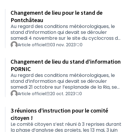
territoire départemental, le comité citoyen a
décidé de sélectionner le 1e projet de chaque
Changement de lieu pour le stand de
canton, puis les projets ayant obtenu le plus de
votes (sans critère géographique), jusqu’à
Pontchâteau
atteindre au plus près l’enveloppe de 2 millions
Au regard des conditions météorologiques, le
d’euros.Ainsi, 56 projets sont lauréats de c…
stand d’information qui devait se dérouler
samedi 4 novembre sur le site du cyclocross de
Pontchâteau se tiendra entre 10H30 et 17h dans
Article officiel
03 nov. 2023
0
le la galerie commerciale du Leclerc de
Pontchâteau (La Cadivais, route de
Changement de lieu du stand d’information
Nantes),Venez nombreux !
PORNIC
Au regard des conditions météorologiques, le
stand d’information qui devait se dérouler
samedi 21 octobre sur l’esplanade de la Ria, se
tiendra, entre 11H30 et 18h, dans le hall d’accueil
Article officiel
20 oct. 2023
0
de l’Intermarché de Pornic, route de Nantes,
Zone artisanale Gentelleries à Pornic.Venez
3 réunions d’instruction pour le comité
nombreux !
citoyen !
Le comité citoyen s’est réuni à 3 reprises durant
la phase d’analyse des projets, les 13 mai, 3 juin