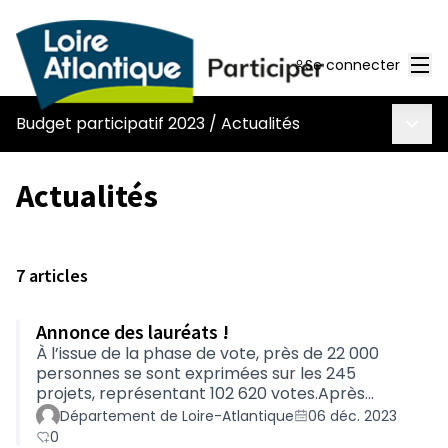
Men
Se connecter
Menu 
Budget participatif 2023
/
Actualités
Actualités
7 articles
Annonce des lauréats !
À l’issue de la phase de vote, près de 22 000
personnes se sont exprimées sur les 245
projets, représentant 102 620 votes.Après
l’analyse des votes et afin d’assurer la diversité
Département de Loire-Atlantique
06 déc. 2023
géographique des projets sur l’ensemble du
0