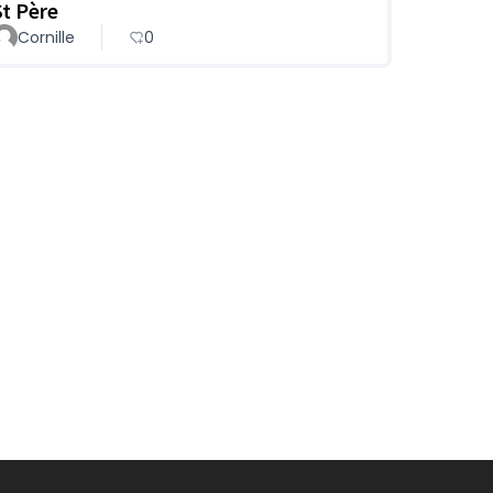
St Père
Cornille
0