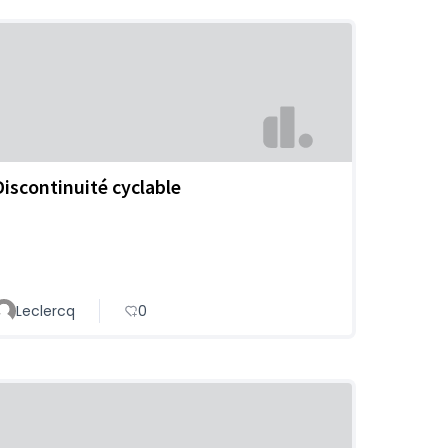
Discontinuité cyclable
Leclercq
0