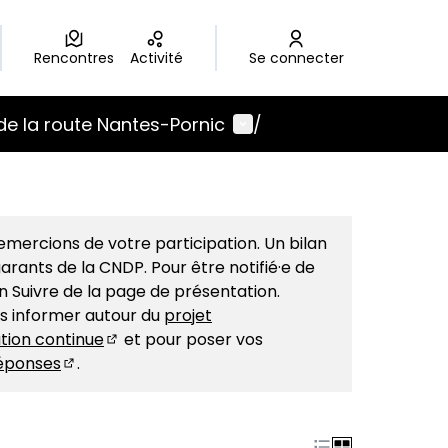
Rencontres
Activité
Se connecter
Menu utilisateur
de la route Nantes-Pornic
/
mercions de votre participation. Un bilan
arants de la CNDP. Pour être notifié·e de
on Suivre de la page de présentation.
us informer autour du
projet
tion continue
et pour poser vos
(S'ouvre dans un nouvel onglet)
éponses
.
(S'ouvre dans un nouvel onglet)