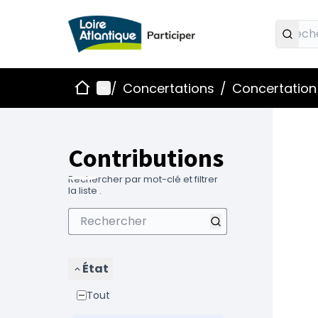
Accueil
Menu principal
/
Concertations
/
Concertation 
Contributions
Rechercher par mot-clé et filtrer
la liste .
État
Tout