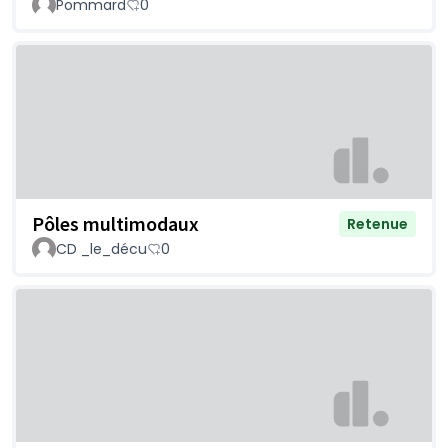
Pommard
0
Pôles multimodaux
Retenue
CD _le_décu
0