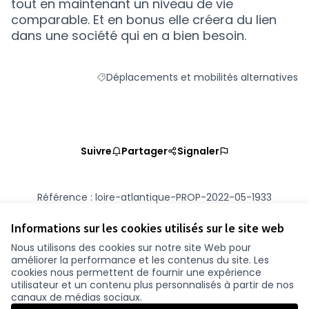
tout en maintenant un niveau de vie
comparable. Et en bonus elle créera du lien
dans une société qui en a bien besoin.
Déplacements et mobilités alternatives
Filtrer les résultats de la catégorie : Dépla
Suivre
Partager
Signaler
Référence : loire-atlantique-PROP-2022-05-1933
Numéro de version 1
(sur 1)
voir les autres versions
Vérifiez l'empreinte numérique
Informations sur les cookies utilisés sur le site web
Nous utilisons des cookies sur notre site Web pour
améliorer la performance et les contenus du site. Les
Conditions d'utilisation
cookies nous permettent de fournir une expérience
Paramètres des cookies
utilisateur et un contenu plus personnalisés à partir de nos
participer.loire-atlantique.fr sur Facebook
participer.loire-atlantique.fr sur Instagram
participer.loire-atlantique.fr sur YouTube
canaux de médias sociaux.