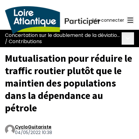
Men
Se connecter
Concertation sur le doublement de la déviation de Chaumes-en-Retz - route Nantes-Pornic
Menu 
/
Contributions
Mutualisation pour réduire le
traffic routier plutôt que le
maintien des populations
dans la dépendance au
pétrole
CycloGuitariste
04/05/2022 10:38