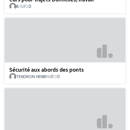
B.
1
0
Sécurité aux abords des ponts
TENDRON HENRI
0
0