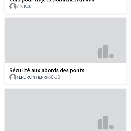
B.
1
0
Sécurité aux abords des ponts
TENDRON HENRI
0
0