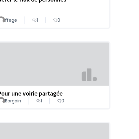
ffege
1
0
Pour une voirie partagée
Bargain
1
0