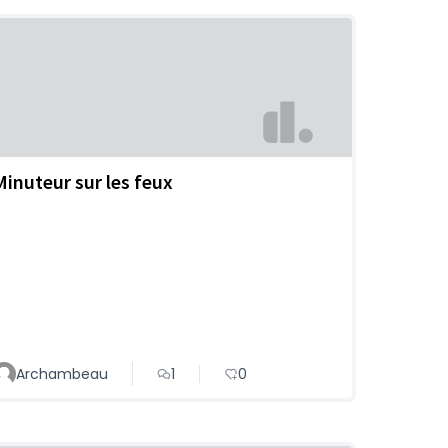
Minuteur sur les feux
Archambeau
1
0