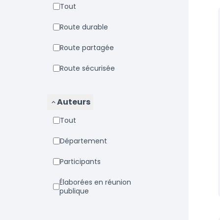
Tout
Route durable
Route partagée
Route sécurisée
Auteurs
Tout
Département
Participants
Élaborées en réunion
publique