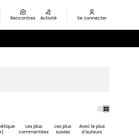
Rencontres
Activité
Se connecter
nouvel onglet)
bétique
Les plus
Les plus
Avec le plus
e)
commentées
suivies
d'auteurs