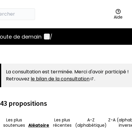
Aide
Menu utilisateur
 route de demain
/
La consultation est terminée. Merci d'avoir participé !
Retrouvez
le bilan de la consultation
.
(S'ouvre dans un 
43 propositions
Les plus
Les plus
A-Z
Z-A (alpha
soutenues
Aléatoire
récentes
(alphabétique)
invers