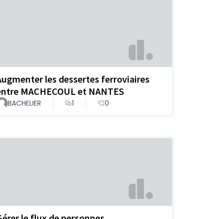
Augmenter les dessertes ferroviaires
entre MACHECOUL et NANTES
BACHELIER
1
0
Gérer le flux de personnes