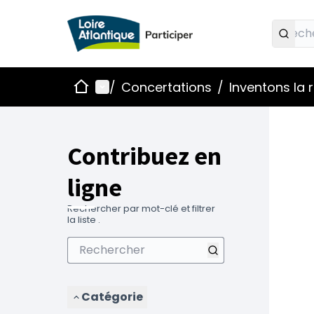
Accueil
Menu principal
/
Concertations
/
Inventons la
Contribuez en
ligne
Rechercher par mot-clé et filtrer
la liste .
Catégorie