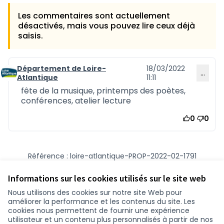
Les commentaires sont actuellement
désactivés, mais vous pouvez lire ceux déjà
saisis.
Département de Loire-
18/03/2022
…
Commentaire 1085
Atlantique
11:11
fête de la musique, printemps des poètes,
conférences, atelier lecture
0
0
Référence : loire-atlantique-PROP-2022-02-1791
Numéro de version 1
(sur 1)
voir les autres versions
Vérifiez l'empreinte numérique
Informations sur les cookies utilisés sur le site web
Nous utilisons des cookies sur notre site Web pour
améliorer la performance et les contenus du site. Les
Conditions d'utilisation
cookies nous permettent de fournir une expérience
Paramètres des cookies
utilisateur et un contenu plus personnalisés à partir de nos
participer.loire-atlantique.fr sur Facebook
participer.loire-atlantique.fr sur Instagram
participer.loire-atlantique.fr sur YouTube