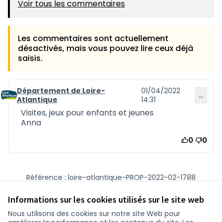
Voir tous les commentaires
Les commentaires sont actuellement
désactivés, mais vous pouvez lire ceux déjà
saisis.
Département de Loire-
01/04/2022
…
Commentaire 1159
Atlantique
14:31
Visites, jeux pour enfants et jeunes
Anna
0
0
Référence : loire-atlantique-PROP-2022-02-1788
Numéro de version 1
(sur 1)
voir les autres versions
Vérifiez l'empreinte numérique
Informations sur les cookies utilisés sur le site web
Nous utilisons des cookies sur notre site Web pour