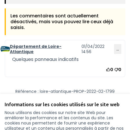
Les commentaires sont actuellement
désactivés, mais vous pouvez lire ceux déjà
saisis.
Département de Loire-
01/04/2022
…
Commentaire 1246
Atlantique
14:56
Quelques panneaux indicatifs
0
0
Référence : loire-atlantique-PROP-2022-02-1799
Numéro de version 1
(sur 1)
voir les autres versions
Vérifiez l'empreinte numérique
Informations sur les cookies utilisés sur le site web
Nous utilisons des cookies sur notre site Web pour
améliorer la performance et les contenus du site. Les
Conditions d'utilisation
cookies nous permettent de fournir une expérience
Paramètres des cookies
utilisateur et un contenu plus personnalisés à partir de nos
participer.loire-atlantique.fr sur Facebook
participer.loire-atlantique.fr sur Instagram
participer.loire-atlantique.fr sur YouTube