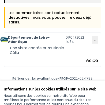
Les commentaires sont actuellement
désactivés, mais vous pouvez lire ceux déjà
saisis.
Département de Loire-
01/04/2022
…
Commentaire 1236
Atlantique
14:54
Une visite contée et musicale.
Célia
0
0
Référence : loire-atlantique-PROP-2022-02-1799
Numéro de version 1
(sur 1)
voir les autres versions
Vérifiez l'empreinte numérique
Informations sur les cookies utilisés sur le site web
Nous utilisons des cookies sur notre site Web pour
améliorer la performance et les contenus du site. Les
Conditions d'utilisation
cookies nous permettent de fournir une expérience