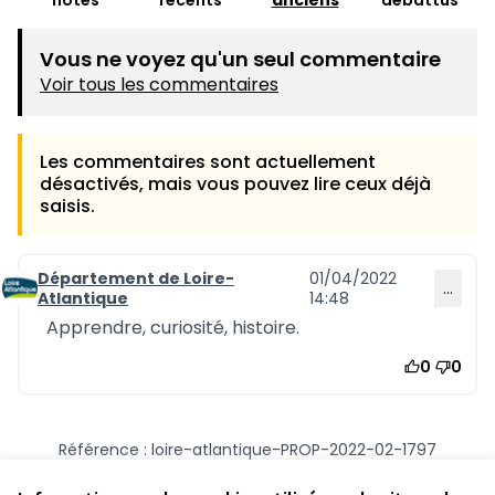
notés
récents
anciens
débattus
Vous ne voyez qu'un seul commentaire
Voir tous les commentaires
Les commentaires sont actuellement
désactivés, mais vous pouvez lire ceux déjà
saisis.
Département de Loire-
01/04/2022
…
Commentaire 1215
Atlantique
14:48
Apprendre, curiosité, histoire.
0
0
Référence : loire-atlantique-PROP-2022-02-1797
Numéro de version 1
(sur 1)
voir les autres versions
Vérifiez l'empreinte numérique