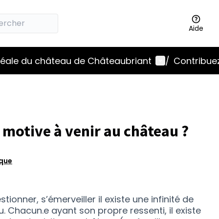
Aide
Menu utilisat
idéale du château de Châteaubriant
/
Contribuez
 motive à venir au château ?
ique
ionner, s’émerveiller il existe une infinité de
u. Chacun.e ayant son propre ressenti, il existe