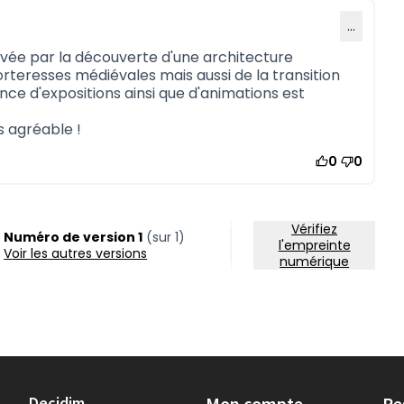
…
ivée par la découverte d'une architecture
forteresses médiévales mais aussi de la transition
nce d'expositions ainsi que d'animations est
s agréable !
0
0
Vérifiez
Numéro de version 1
(sur 1)
l'empreinte
voir les autres versions
numérique
Decidim
Mon compte
Re