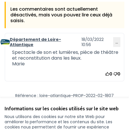
Les commentaires sont actuellement
désactivés, mais vous pouvez lire ceux déjà
saisis.
Département de Loire-
18/03/2022
…
Commentaire 1051
Atlantique
10:56
Spectacle de son et lumières, pièce de théâtre
et reconstitution dans les lieux.
Marie
0
0
Référence : loire-atlantique-PROP-2022-02-1807
Numéro de version 1
(sur 1)
voir les autres versions
Vérifiez l'empreinte numérique
Informations sur les cookies utilisés sur le site web
Nous utilisons des cookies sur notre site Web pour
améliorer la performance et les contenus du site. Les
Conditions d'utilisation
cookies nous permettent de fournir une expérience
Paramètres des cookies