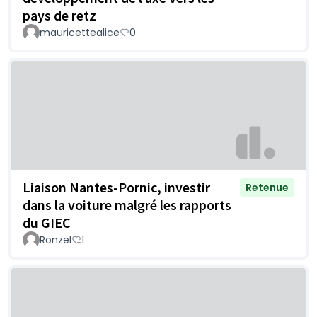
pays de retz
mauricettealice
0
Liaison Nantes-Pornic, investir
Retenue
dans la voiture malgré les rapports
du GIEC
Ronzel
1