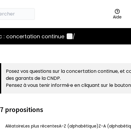
Aide
Menu utilisateur
 : concertation continue
/
Posez vos questions sur la concertation continue, et 
des garants de la CNDP.
Pensez à vous tenir informé·e en cliquant sur le bouton
7 propositions
Aléatoire
Les plus récentes
A-Z (alphabétique)
Z-A (alphabétiq