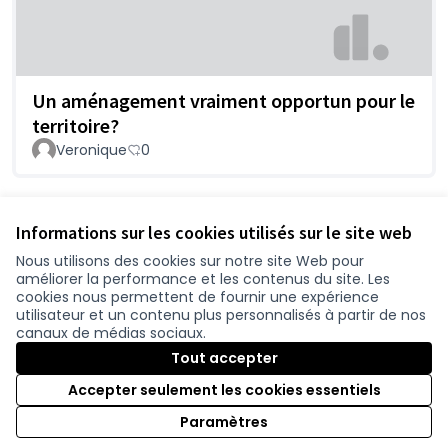
Un aménagement vraiment opportun pour le
territoire?
Veronique
0
Voir toutes les contributions retirées
Informations sur les cookies utilisés sur le site web
Nous utilisons des cookies sur notre site Web pour
améliorer la performance et les contenus du site. Les
Conditions d'utilisation
cookies nous permettent de fournir une expérience
Paramètres des cookies
utilisateur et un contenu plus personnalisés à partir de nos
participer.loire-atlantique.fr sur Facebook
participer.loire-atlantique.fr sur Instagram
participer.loire-atlantique.fr sur YouTube
canaux de médias sociaux.
(Nouvelle fenêtre)
(Nouvelle fenêtre)
(Nouvelle fenêtre)
Tout accepter
Accepter seulement les cookies essentiels
Licence C
(Nouvelle 
Paramètres
(Nouvelle fenêtre)
Site réalisé grâce au
logiciel libre Decidim
.
(Nouvelle fenêtre)