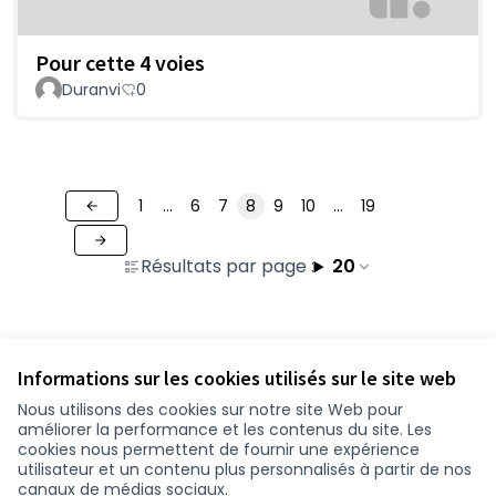
Pour cette 4 voies
Duranvi
0
1
…
6
7
8
9
10
…
19
Résultats par page :
20
Voir toutes les contributions retirées
Informations sur les cookies utilisés sur le site web
Nous utilisons des cookies sur notre site Web pour
améliorer la performance et les contenus du site. Les
Conditions d'utilisation
cookies nous permettent de fournir une expérience
Paramètres des cookies
utilisateur et un contenu plus personnalisés à partir de nos
participer.loire-atlantique.fr sur Facebook
participer.loire-atlantique.fr sur Instagram
participer.loire-atlantique.fr sur YouTube
canaux de médias sociaux.