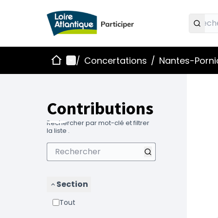
Accueil
Menu principal
/
Concertations
/
Nantes-Pornic
Contributions
Rechercher par mot-clé et filtrer
la liste .
Section
Tout