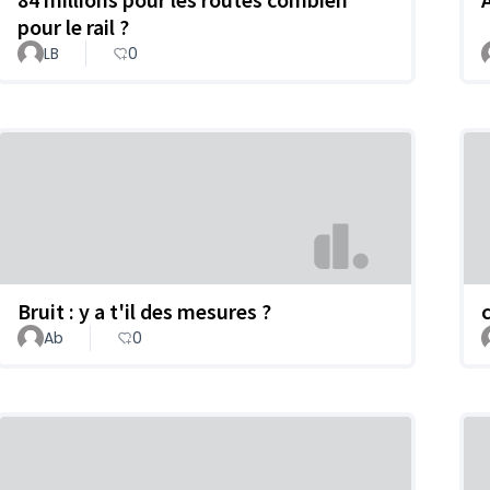
pour le rail ?
LB
0
Bruit : y a t'il des mesures ?
Ab
0