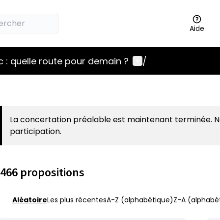
Aide
Menu utilisateur
 : quelle route pour demain ?
/
La concertation préalable est maintenant terminée. 
participation.
466 propositions
Aléatoire
Les plus récentes
A-Z (alphabétique)
Z-A (alphabét