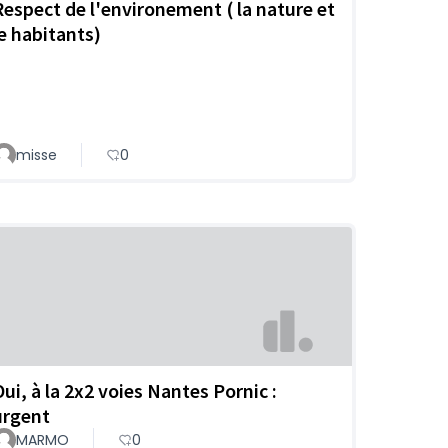
Respect de l'environement ( la nature et
le habitants)
misse
0
Oui, à la 2x2 voies Nantes Pornic :
urgent
MARMO
0