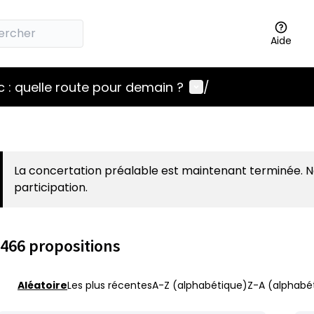
Aide
Menu utilisateur
 : quelle route pour demain ?
/
La concertation préalable est maintenant terminée. 
participation.
466 propositions
Aléatoire
Les plus récentes
A-Z (alphabétique)
Z-A (alphabét