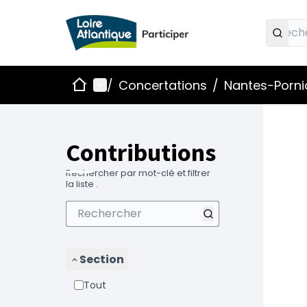
Accueil
Menu principal
/
Concertations
/
Nantes-Pornic
Contributions
Rechercher par mot-clé et filtrer
la liste .
Section
Tout