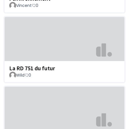
Vincent
0
La RD 751 du futur
Wild
0