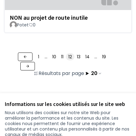
NON au projet de route inutile
Potet
0
1
…
10
11
12
13
14
…
19
Résultats par page :
20
Voir toutes les contributions retirées
Informations sur les cookies utilisés sur le site web
Nous utilisons des cookies sur notre site Web pour
améliorer la performance et les contenus du site. Les
Conditions d'utilisation
cookies nous permettent de fournir une expérience
Paramètres des cookies
utilisateur et un contenu plus personnalisés à partir de nos
participer.loire-atlantique.fr sur Facebook
participer.loire-atlantique.fr sur Instagram
participer.loire-atlantique.fr sur YouTube
canaux de médias sociaux.