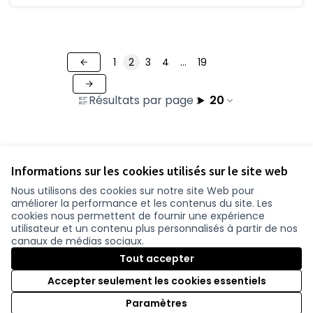
1
2
3
4
…
19
Résultats par page :
20
Voir toutes les contributions retirées
Informations sur les cookies utilisés sur le site web
Nous utilisons des cookies sur notre site Web pour
améliorer la performance et les contenus du site. Les
Conditions d'utilisation
cookies nous permettent de fournir une expérience
Paramètres des cookies
utilisateur et un contenu plus personnalisés à partir de nos
participer.loire-atlantique.fr sur Facebook
participer.loire-atlantique.fr sur Instagram
participer.loire-atlantique.fr sur YouTube
canaux de médias sociaux.
(Lien externe)
(Lien externe)
(Lien externe)
Tout accepter
Accepter seulement les cookies essentiels
Licence C
(Lien exter
Paramètres
(Lien externe)
Site réalisé grâce au
logiciel libre Decidim
.