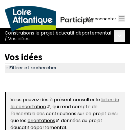
Men
Se connecter
Construisons le projet éducatif départemental
Menu 
/
Vos idées
Vos idées
Filtrer et rechercher
Vous pouvez dès à présent consulter le
bilan de
la concertation
, qui rend compte de
(S'ouvre dans un nouvel onglet)
l'ensemble des contributions sur ce projet ainsi
que les
orientations
données au projet
(S'ouvre dans un nouvel onglet)
éducatif départemental.