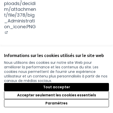
(Nouvelle fenêtre)
Informations sur les cookies utilisés sur le site web
Nous utilisons des cookies sur notre site Web pour
améliorer la performance et les contenus du site. Les
Conditions d'utilisation
cookies nous permettent de fournir une expérience
Paramètres des cookies
utilisateur et un contenu plus personnalisés à partir de nos
participer.loire-atlantique.fr sur Facebook
participer.loire-atlantique.fr sur Instagram
participer.loire-atlantique.fr sur YouTube
canaux de médias sociaux.
(Nouvelle fenêtre)
(Nouvelle fenêtre)
(Nouvelle fenêtre)
Tout accepter
Accepter seulement les cookies essentiels
Licence C
(Nouvelle 
Paramètres
(Nouvelle fenêtre)
Site réalisé grâce au
logiciel libre Decidim
.
(Nouvelle fenêtre)