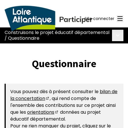
Men
Se connecter
Construisons le projet éducatif départemental
Menu 
/
Questionnaire
Questionnaire
Vous pouvez dès à présent consulter le
bilan de
la concertation
, qui rend compte de
(S'ouvre dans un nouvel onglet)
l'ensemble des contributions sur ce projet ainsi
que les
orientations
données au projet
(S'ouvre dans un nouvel onglet)
éducatif départemental.
Pour ne rien manquer du projet, cliquez sur le