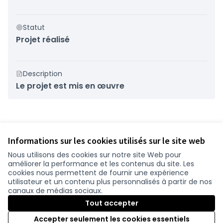
Statut
Projet réalisé
Description
Le projet est mis en œuvre
Référence : loire-atlantique-RESU-2024-01-194
Numéro de version 6
(sur 6)
voir les autres versions
Informations sur les cookies utilisés sur le site web
Nous utilisons des cookies sur notre site Web pour
améliorer la performance et les contenus du site. Les
Conditions d'utilisation
cookies nous permettent de fournir une expérience
Paramètres des cookies
utilisateur et un contenu plus personnalisés à partir de nos
participer.loire-atlantique.fr sur Facebook
participer.loire-atlantique.fr sur Instagram
participer.loire-atlantique.fr sur YouTube
canaux de médias sociaux.
(Nouvelle fenêtre)
(Nouvelle fenêtre)
(Nouvelle fenêtre)
Tout accepter
Accepter seulement les cookies essentiels