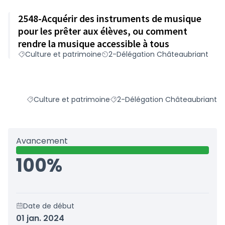
2548-Acquérir des instruments de musique
pour les prêter aux élèves, ou comment
rendre la musique accessible à tous
Culture et patrimoine
2-Délégation Châteaubriant
Culture et patrimoine
2-Délégation Châteaubriant
Filtrer les résultats du défi principal : Culture et patrimoi
Filtrer les résultats pour le sect
Avancement
100%
Date de début
01 jan. 2024