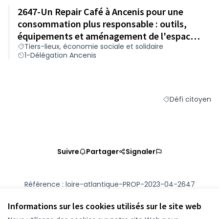
2647-Un Repair Café à Ancenis pour une
consommation plus responsable : outils,
équipements et aménagement de l'espace
Tiers-lieux, économie sociale et solidaire
dédié
1-Délégation Ancenis
Défi citoyen
Filtrer les résult
Suivre
Partager
Signaler
Référence : loire-atlantique-PROP-2023-04-2647
Numéro de version 2
(sur 2)
voir les autres versions
Vérifiez l'empreinte numérique
Informations sur les cookies utilisés sur le site web