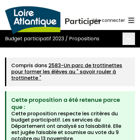
Men
Se connecter
Menu 
Budget participatif 2023
/
Propositions
Compris dans
2583-Un parc de trottinettes
pour former les élèves au " savoir rouler à
trottinette "
Cette proposition a été retenue parce
que :
Cette proposition respecte les critères du
budget participatif. Les services du
Département ont analysé sa faisabilité. Elle
est jugée faisable et soumise au vote du 9
octobre au 13 novembre.