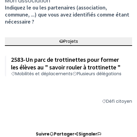
Mon association
Indiquez le ou les partenaires (association,
commune, ...) que vous avez identifiés comme étant
nécessaire ?
Projets
2583-Un parc de trottinettes pour former
les élèves au " savoir rouler à trottinette "
Mobilités et déplacements
Plusieurs délégations
Défi citoyen
Filtrer les résult
Suivre
Partager
Signaler