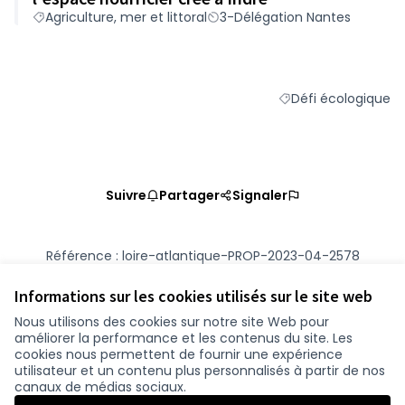
Agriculture, mer et littoral
3-Délégation Nantes
Défi écologique
Filtrer les résultats 
Suivre
Partager
Signaler
Référence : loire-atlantique-PROP-2023-04-2578
Numéro de version 2
(sur 2)
voir les autres versions
Vérifiez l'empreinte numérique
Informations sur les cookies utilisés sur le site web
Nous utilisons des cookies sur notre site Web pour
améliorer la performance et les contenus du site. Les
Conditions d'utilisation
cookies nous permettent de fournir une expérience
Paramètres des cookies
utilisateur et un contenu plus personnalisés à partir de nos
participer.loire-atlantique.fr sur Facebook
participer.loire-atlantique.fr sur Instagram
participer.loire-atlantique.fr sur YouTube
canaux de médias sociaux.
(Nouvelle fenêtre)
(Nouvelle fenêtre)
(Nouvelle fenêtre)