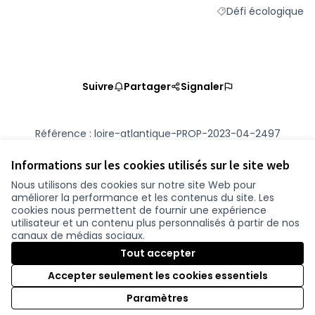
Défi écologique
Filtrer les résultats 
Suivre
Partager
Signaler
Référence : loire-atlantique-PROP-2023-04-2497
Numéro de version 2
(sur 2)
voir les autres versions
Vérifiez l'empreinte numérique
Informations sur les cookies utilisés sur le site web
Nous utilisons des cookies sur notre site Web pour
améliorer la performance et les contenus du site. Les
Conditions d'utilisation
cookies nous permettent de fournir une expérience
Paramètres des cookies
utilisateur et un contenu plus personnalisés à partir de nos
participer.loire-atlantique.fr sur Facebook
participer.loire-atlantique.fr sur Instagram
participer.loire-atlantique.fr sur YouTube
canaux de médias sociaux.
(Nouvelle fenêtre)
(Nouvelle fenêtre)
(Nouvelle fenêtre)
Tout accepter
Accepter seulement les cookies essentiels
Licence C
(Nouvelle 
Paramètres
(Nouvelle fenêtre)
Site réalisé grâce au
logiciel libre Decidim
.
(Nouvelle fenêtre)