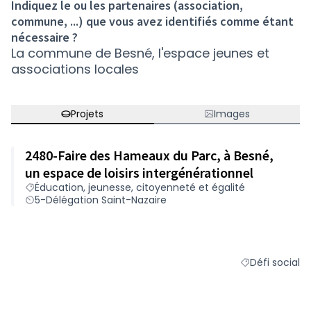
Indiquez le ou les partenaires (association,
commune, ...) que vous avez identifiés comme étant
nécessaire ?
La commune de Besné, l'espace jeunes et
associations locales
Projets
Images
2480-Faire des Hameaux du Parc, à Besné,
un espace de loisirs intergénérationnel
Éducation, jeunesse, citoyenneté et égalité
5-Délégation Saint-Nazaire
Défi social
Filtrer les résu