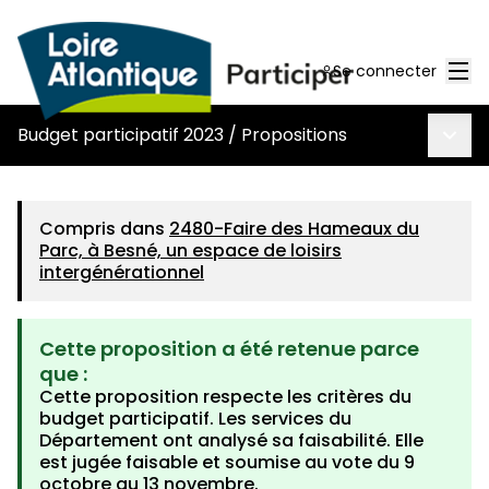
Men
Se connecter
Menu 
Budget participatif 2023
/
Propositions
Compris dans
2480-Faire des Hameaux du
Parc, à Besné, un espace de loisirs
intergénérationnel
Cette proposition a été retenue parce
que :
Cette proposition respecte les critères du
budget participatif. Les services du
Département ont analysé sa faisabilité. Elle
est jugée faisable et soumise au vote du 9
octobre au 13 novembre.